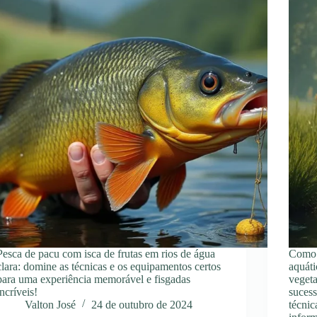
Pesca de pacu com isca de frutas em rios de água
Como 
clara: domine as técnicas e os equipamentos certos
aquáti
para uma experiência memorável e fisgadas
vegeta
incríveis!
sucess
Valton José
24 de outubro de 2024
técnic