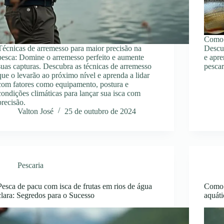
Como i
Técnicas de arremesso para maior precisão na
Descub
pesca: Domine o arremesso perfeito e aumente
e apre
suas capturas. Descubra as técnicas de arremesso
pescar
que o levarão ao próximo nível e aprenda a lidar
com fatores como equipamento, postura e
condições climáticas para lançar sua isca com
precisão.
Valton José
25 de outubro de 2024
Pescaria
Pesca de pacu com isca de frutas em rios de água
Como 
clara: Segredos para o Sucesso
aquáti