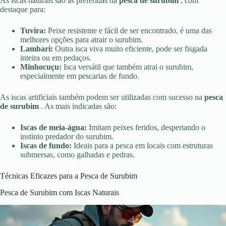
As iscas naturais são as preferidas na
pesca de surubim
, com
destaque para:
Tuvira:
Peixe resistente e fácil de ser encontrado, é uma das
melhores opções para atrair o surubim.
Lambari:
Outra isca viva muito eficiente, pode ser fisgada
inteira ou em pedaços.
Minhocuçu:
Isca versátil que também atrai o surubim,
especialmente em pescarias de fundo.
As iscas artificiais também podem ser utilizadas com sucesso na
pesca
de surubim
. As mais indicadas são:
Iscas de meia-água:
Imitam peixes feridos, despertando o
instinto predador do surubim.
Iscas de fundo:
Ideais para a pesca em locais com estruturas
submersas, como galhadas e pedras.
Técnicas Eficazes para a Pesca de Surubim
Pesca de Surubim com Iscas Naturais