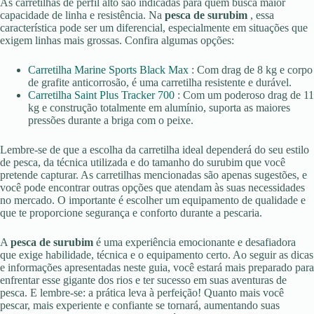
As carretilhas de perfil alto são indicadas para quem busca maior
capacidade de linha e resistência. Na
pesca de surubim
, essa
característica pode ser um diferencial, especialmente em situações que
exigem linhas mais grossas. Confira algumas opções:
Carretilha Marine Sports Black Max
: Com drag de 8 kg e corpo
de grafite anticorrosão, é uma carretilha resistente e durável.
Carretilha Saint Plus Tracker 700
: Com um poderoso drag de 11
kg e construção totalmente em alumínio, suporta as maiores
pressões durante a briga com o peixe.
Lembre-se de que a escolha da carretilha ideal dependerá do seu estilo
de pesca, da técnica utilizada e do tamanho do surubim que você
pretende capturar. As carretilhas mencionadas são apenas sugestões, e
você pode encontrar outras opções que atendam às suas necessidades
no mercado. O importante é escolher um equipamento de qualidade e
que te proporcione segurança e conforto durante a pescaria.
A
pesca de surubim
é uma experiência emocionante e desafiadora
que exige habilidade, técnica e o equipamento certo. Ao seguir as dicas
e informações apresentadas neste guia, você estará mais preparado para
enfrentar esse gigante dos rios e ter sucesso em suas aventuras de
pesca. E lembre-se: a prática leva à perfeição! Quanto mais você
pescar, mais experiente e confiante se tornará, aumentando suas