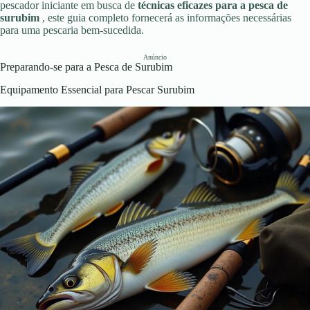
pescador iniciante em busca de
técnicas eficazes para a pesca de
surubim
, este guia completo fornecerá as informações necessárias
para uma pescaria bem-sucedida.
Anúncio
Preparando-se para a Pesca de Surubim
Equipamento Essencial para Pescar Surubim