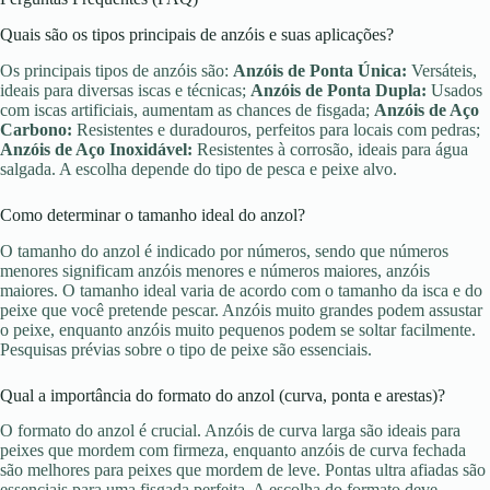
Quais são os tipos principais de anzóis e suas aplicações?
Os principais tipos de anzóis são:
Anzóis de Ponta Única:
Versáteis,
ideais para diversas iscas e técnicas;
Anzóis de Ponta Dupla:
Usados
com iscas artificiais, aumentam as chances de fisgada;
Anzóis de Aço
Carbono:
Resistentes e duradouros, perfeitos para locais com pedras;
Anzóis de Aço Inoxidável:
Resistentes à corrosão, ideais para água
salgada. A escolha depende do tipo de pesca e peixe alvo.
Como determinar o tamanho ideal do anzol?
O tamanho do anzol é indicado por números, sendo que números
menores significam anzóis menores e números maiores, anzóis
maiores. O tamanho ideal varia de acordo com o tamanho da isca e do
peixe que você pretende pescar. Anzóis muito grandes podem assustar
o peixe, enquanto anzóis muito pequenos podem se soltar facilmente.
Pesquisas prévias sobre o tipo de peixe são essenciais.
Qual a importância do formato do anzol (curva, ponta e arestas)?
O formato do anzol é crucial. Anzóis de curva larga são ideais para
peixes que mordem com firmeza, enquanto anzóis de curva fechada
são melhores para peixes que mordem de leve. Pontas ultra afiadas são
essenciais para uma fisgada perfeita. A escolha do formato deve