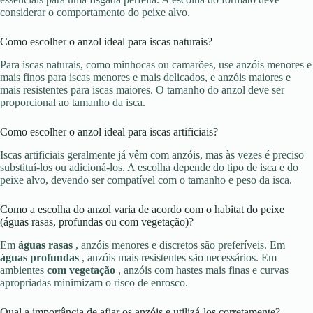
considerar o comportamento do peixe alvo.
Como escolher o anzol ideal para iscas naturais?
Para iscas naturais, como minhocas ou camarões, use anzóis menores e
mais finos para iscas menores e mais delicados, e anzóis maiores e
mais resistentes para iscas maiores. O tamanho do anzol deve ser
proporcional ao tamanho da isca.
Como escolher o anzol ideal para iscas artificiais?
Iscas artificiais geralmente já vêm com anzóis, mas às vezes é preciso
substituí-los ou adicioná-los. A escolha depende do tipo de isca e do
peixe alvo, devendo ser compatível com o tamanho e peso da isca.
Como a escolha do anzol varia de acordo com o habitat do peixe
(águas rasas, profundas ou com vegetação)?
Em
águas rasas
, anzóis menores e discretos são preferíveis. Em
águas profundas
, anzóis mais resistentes são necessários. Em
ambientes
com vegetação
, anzóis com hastes mais finas e curvas
apropriadas minimizam o risco de enrosco.
Qual a importância de afiar os anzóis e utilizá-los corretamente?