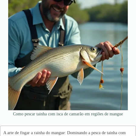
Como pescar tainha com isca de camarão em regiões de mangue
A arte de fisgar a rainha do mangue: Dominando a pesca de tainha com