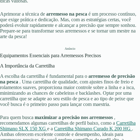
dicas valiosas.
Aprimorar a técnica de
arremesso na pesca
é um processo contínuo,
que exige prática e dedicação. Mas, com as estratégias certas, você
poderá evoluir rapidamente e alcançar a precisão que sempre sonhou.
Prepare-se para transformar seus arremessos e se tornar um mestre na
arte da pesca!
Anúncio
Equipamentos Essenciais para Arremessos Precisos
A Importância da Carretilha
A escolha da carretilha é fundamental para o
arremesso de precisão
na pesca
. Uma carretilha de qualidade, com ajustes finos de freio e
rolamentos suaves, proporciona maior controle sobre a linha e a isca,
minimizando as chances de cabeleiras e backlashes. Optar por uma
carretilha que se adapte ao seu estilo de pesca e ao tipo de peixe que
você busca é o primeiro passo para lançar com maestria.
Para quem busca
maximizar a precisão nos arremessos
,
recomendamos algumas carretilhas de perfil baixo, como a
Carretilha
Shimano SLX 150 XG
e a
Carretilha Shimano Curado K 200 HG
.
Ambas oferecem excelente controle e desempenho, ideais para
arremessos precisos. Se você prefere carretilhas de perfil alto, a