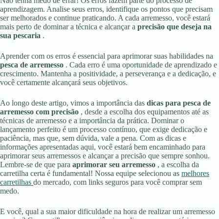
Não tenha medo de errar! Os erros fazem parte do processo de
aprendizagem. Analise seus erros, identifique os pontos que precisam
ser melhorados e continue praticando. A cada arremesso, você estará
mais perto de dominar a técnica e alcançar a
precisão que deseja na
sua pescaria
.
Aprender com os erros é essencial para aprimorar suas habilidades na
pesca de arremesso
. Cada erro é uma oportunidade de aprendizado e
crescimento. Mantenha a positividade, a perseverança e a dedicação, e
você certamente alcançará seus objetivos.
Ao longo deste artigo, vimos a importância das
dicas para pesca de
arremesso com precisão
, desde a escolha dos equipamentos até as
técnicas de arremesso e a importância da prática. Dominar o
lançamento perfeito é um processo contínuo, que exige dedicação e
paciência, mas que, sem dúvida, vale a pena. Com as dicas e
informações apresentadas aqui, você estará bem encaminhado para
aprimorar seus arremessos e alcançar a precisão que sempre sonhou.
Lembre-se de que para
aprimorar seu arremesso
, a escolha da
carretilha certa é fundamental! Nossa equipe selecionou as
melhores
carretilhas
do mercado, com links seguros para você comprar sem
medo.
E você, qual a sua maior dificuldade na hora de realizar um arremesso