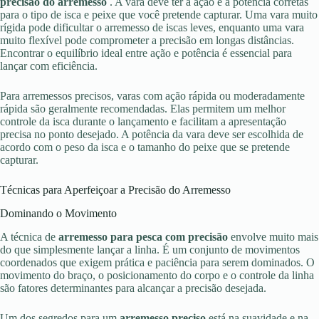
precisão do arremesso
. A vara deve ter a ação e a potência corretas
para o tipo de isca e peixe que você pretende capturar. Uma vara muito
rígida pode dificultar o arremesso de iscas leves, enquanto uma vara
muito flexível pode comprometer a precisão em longas distâncias.
Encontrar o equilíbrio ideal entre ação e potência é essencial para
lançar com eficiência.
Para arremessos precisos, varas com ação rápida ou moderadamente
rápida são geralmente recomendadas. Elas permitem um melhor
controle da isca durante o lançamento e facilitam a apresentação
precisa no ponto desejado. A potência da vara deve ser escolhida de
acordo com o peso da isca e o tamanho do peixe que se pretende
capturar.
Técnicas para Aperfeiçoar a Precisão do Arremesso
Dominando o Movimento
A técnica de
arremesso para pesca com precisão
envolve muito mais
do que simplesmente lançar a linha. É um conjunto de movimentos
coordenados que exigem prática e paciência para serem dominados. O
movimento do braço, o posicionamento do corpo e o controle da linha
são fatores determinantes para alcançar a precisão desejada.
Um dos segredos para um
arremesso preciso
está na suavidade e na