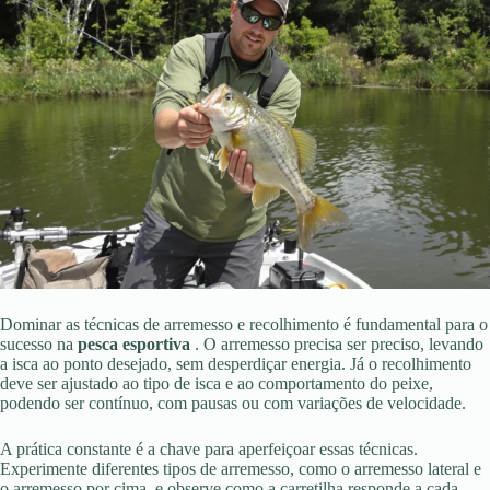
Dominar as técnicas de arremesso e recolhimento é fundamental para o
sucesso na
pesca esportiva
. O arremesso precisa ser preciso, levando
a isca ao ponto desejado, sem desperdiçar energia. Já o recolhimento
deve ser ajustado ao tipo de isca e ao comportamento do peixe,
podendo ser contínuo, com pausas ou com variações de velocidade.
A prática constante é a chave para aperfeiçoar essas técnicas.
Experimente diferentes tipos de arremesso, como o arremesso lateral e
o arremesso por cima, e observe como a carretilha responde a cada