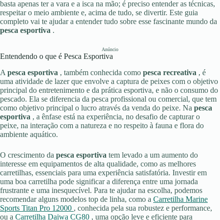
basta apenas ter a vara e a isca na mão; é preciso entender as técnicas,
respeitar o meio ambiente e, acima de tudo, se divertir. Este guia
completo vai te ajudar a entender tudo sobre esse fascinante mundo da
pesca esportiva
.
Anúncio
Entendendo o que é Pesca Esportiva
A
pesca esportiva
, também conhecida como
pesca recreativa
, é
uma atividade de lazer que envolve a captura de peixes com o objetivo
principal do entretenimento e da prática esportiva, e não o consumo do
pescado. Ela se diferencia da pesca profissional ou comercial, que tem
como objetivo principal o lucro através da venda do peixe. Na
pesca
esportiva
, a ênfase está na experiência, no desafio de capturar o
peixe, na interação com a natureza e no respeito à fauna e flora do
ambiente aquático.
O crescimento da
pesca esportiva
tem levado a um aumento do
interesse em equipamentos de alta qualidade, como as melhores
carretilhas, essenciais para uma experiência satisfatória. Investir em
uma boa carretilha pode significar a diferença entre uma jornada
frustrante e uma inesquecível. Para te ajudar na escolha, podemos
recomendar alguns modelos top de linha, como a
Carretilha Marine
Sports Titan Pro 12000
, conhecida pela sua robustez e performance,
ou a
Carretilha Daiwa CG80
, uma opção leve e eficiente para