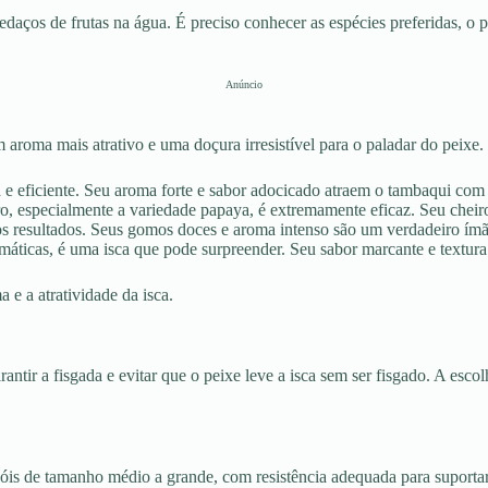
daços de frutas na água. É preciso conhecer as espécies preferidas, o p
Anúncio
roma mais atrativo e uma doçura irresistível para o paladar do peixe. 
e eficiente. Seu aroma forte e sabor adocicado atraem o tambaqui com 
o, especialmente a variedade papaya, é extremamente eficaz. Seu cheiro
os resultados. Seus gomos doces e aroma intenso são um verdadeiro ímã
áticas, é uma isca que pode surpreender. Seu sabor marcante e textura 
 e a atratividade da isca.
antir a fisgada e evitar que o peixe leve a isca sem ser fisgado. A esc
zóis de tamanho médio a grande, com resistência adequada para suporta