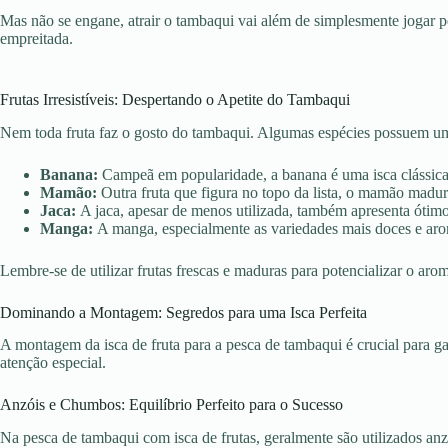
Mas não se engane, atrair o tambaqui vai além de simplesmente jogar pe
empreitada.
Frutas Irresistíveis: Despertando o Apetite do Tambaqui
Nem toda fruta faz o gosto do tambaqui. Algumas espécies possuem um a
Banana:
Campeã em popularidade, a banana é uma isca clássica 
Mamão:
Outra fruta que figura no topo da lista, o mamão madur
Jaca:
A jaca, apesar de menos utilizada, também apresenta ótim
Manga:
A manga, especialmente as variedades mais doces e arom
Lembre-se de utilizar frutas frescas e maduras para potencializar o aroma
Dominando a Montagem: Segredos para uma Isca Perfeita
A montagem da isca de fruta para a pesca de tambaqui é crucial para gar
atenção especial.
Anzóis e Chumbos: Equilíbrio Perfeito para o Sucesso
Na pesca de tambaqui com isca de frutas, geralmente são utilizados an